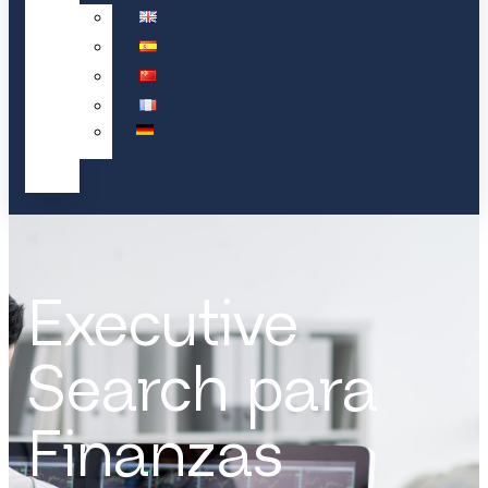
Executive
Search para
Finanzas