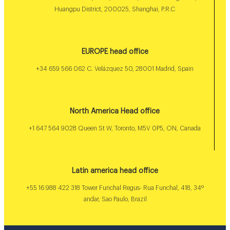
Huangpu District, 200025, Shanghai, P.R.C
EUROPE head office
+34 659 566 062 C. Velázquez 50, 28001 Madrid, Spain
North America Head office
+1 647 564 9028 Queen St W, Toronto, M5V 0P5, ON, Canada
Latin america head office
+55 16 988 422 318 Tower Funchal Regus- Rua Funchal, 418, 34º
andar, Sao Paulo, Brazil