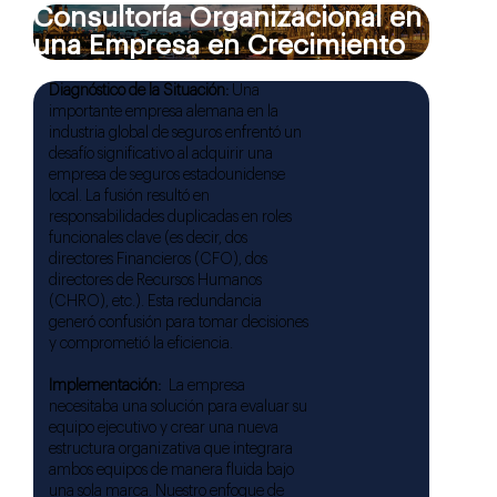
Consultoría Organizacional en
una Empresa en Crecimiento
Diagnóstico de la Situación:
Una
importante empresa alemana en la
industria global de seguros enfrentó un
desafío significativo al adquirir una
empresa de seguros estadounidense
local. La fusión resultó en
responsabilidades duplicadas en roles
funcionales clave (es decir, dos
directores Financieros (CFO), dos
directores de Recursos Humanos
(CHRO), etc.). Esta redundancia
generó confusión para tomar decisiones
y comprometió la eficiencia.
Implementación:
La empresa
necesitaba una solución para evaluar su
equipo ejecutivo y crear una nueva
estructura organizativa que integrara
ambos equipos de manera fluida bajo
una sola marca. Nuestro enfoque de