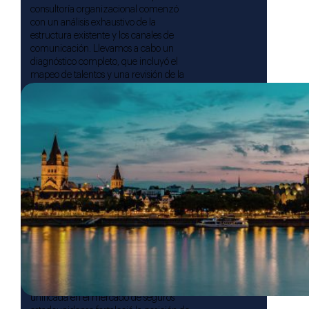
consultoría organizacional comenzó
con un análisis exhaustivo de la
estructura existente y los canales de
comunicación. Llevamos a cabo un
diagnóstico completo, que incluyó el
mapeo de talentos y una revisión de la
funcionalidad departamental. Para
abordar los desafíos, implementamos
un plan de sucesión, establecimos
retroalimentación en tiempo real,
actualizamos el proceso de
incorporación para nuevos roles
ejecutivos y brindamos asesoramiento
individual a personal clave.
Resultados:
Los resultados de nuestros
esfuerzos de consultoría organizacional
fueron transformadores para la
empresa. Esta nueva estructura facilitó
la toma de decisiones más eficiente y
mejoró la comunicación en toda la
organización. La presencia de marca
unificada en el mercado de seguros