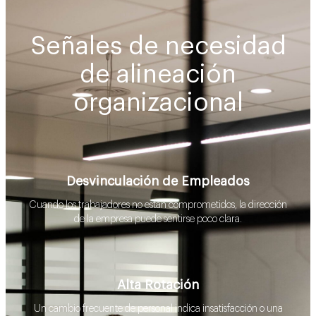
Señales de necesidad
de alineación
organizacional
Desvinculación de Empleados
Cuando los trabajadores no están comprometidos, la dirección
de la empresa puede sentirse poco clara.
Alta Rotación
Un cambio frecuente de personal indica insatisfacción o una