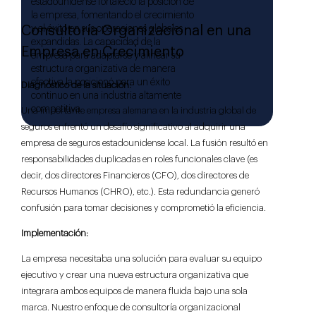
estadounidense fortaleció la posición de
la empresa, fomentando el crecimiento
Consultoría Organizacional en una
y el éxito en sus operaciones globales
expandidas. La capacidad de la
Empresa en Crecimiento
empresa para adaptarse y alinear su
estructura organizativa de manera
efectiva la posicionó para un éxito
Diagnóstico de la situación:
continuo en una industria altamente
competitiva.
Una importante empresa alemana en la industria global de
seguros enfrentó un desafío significativo al adquirir una
empresa de seguros estadounidense local. La fusión resultó en
responsabilidades duplicadas en roles funcionales clave (es
decir, dos directores Financieros (CFO), dos directores de
Recursos Humanos (CHRO), etc.). Esta redundancia generó
confusión para tomar decisiones y comprometió la eficiencia.
Implementación:
La empresa necesitaba una solución para evaluar su equipo
ejecutivo y crear una nueva estructura organizativa que
integrara ambos equipos de manera fluida bajo una sola
marca. Nuestro enfoque de consultoría organizacional