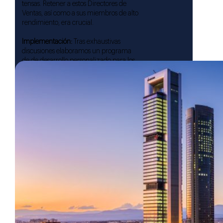
tensas. Retener a estos Directores de
Ventas, así como a sus miembros de alto
rendimiento, era crucial.
Implementación:
Tras exhaustivas
discusiones elaboramos un programa
de de desarrollo personalizado para los
dos Directores de Ventas.
Resultados:
Tras esta intervención,
ambos directores no solo continuaron
en la firma, sino que también ampliaron
sus métricas de rendimiento y
retuvieron con éxito a sus miembros del
equipo. En nuestra firma de
headhunting, aunque somos excelentes
en identificar líderes principales,
también enfatizamos la importancia de
refinar el talento existente.