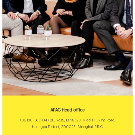
APAC Head office
+86 186 1680 047 2F, No.15, Lane 523, Middle Fuxing Road,
Huangpu District, 200025, Shanghai, P.R.C