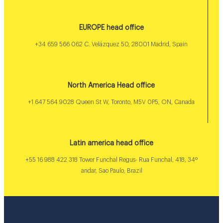
EUROPE head office
+34 659 566 062 C. Velázquez 50, 28001 Madrid, Spain
North America Head office
+1 647 564 9028 Queen St W, Toronto, M5V 0P5, ON, Canada
Latin america head office
+55 16 988 422 318 Tower Funchal Regus- Rua Funchal, 418, 34º
andar, Sao Paulo, Brazil