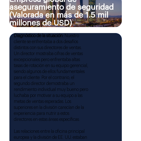
aseguramiento de seguridad
(Valorada en más de 1.5 mil
millones de USD)
Diagnóstico de la situación:
Nuestro
cliente se enfrentaba a dos desafíos
distintos con sus directores de ventas.
Un director mostraba cifras de ventas
excepcionales pero enfrentaba altas
tasas de rotación en su equipo gerencial,
siendo algunos de ellos fundamentales
para el cliente. Por el contrario, el
segundo director demostraba un
rendimiento individual muy bueno pero
luchaba por motivar a su equipo a las
metas de ventas esperadas. Los
superiores en la división carecían de la
experiencia para nutrir a estos
directores en estas áreas específicas.
Las relaciones entre la oficina principal
europea y la división de EE. UU. estaban