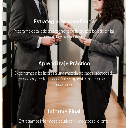
Estrategia Personalizada
Programa detallado de desarrollo de liderazgo basado en las
necesidades específicas.
Aprendizaje Práctico
Exponemos a los líderes a una mezcla de casos prácticos de
negocios y material académico aplicable a sus propias
situaciones.
Informe Final
Entregamos informes ejecutivos y detallados al cliente.